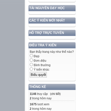
TÀI NGUYÊN DẠY HỌC
CÁC Ý KIẾN MỚI NHẤT
HỖ TRỢ TRỰC TUYẾN
ĐIỀU TRA Ý KIẾN
Bạn thấy trang này như thế nào?
Đẹp
Đơn điệu
Bình thường
Ý kiến khác
THỐNG KÊ
1146
truy cập (
chi tiết
)
2
trong hôm nay
1675
lượt xem
2
trong hôm nay